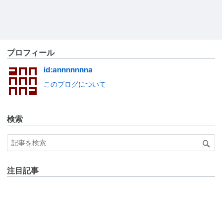
プロフィール
id:annnnnnna
このブログについて
検索
注目記事